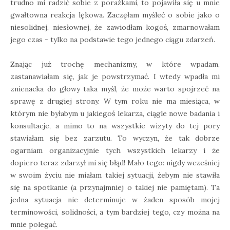
trudno mi radzić sobie z porażkami, to pojawiła się u mnie
gwałtowna reakcja lękowa. Zaczęłam myśleć o sobie jako o
niesolidnej, niesłownej, że zawiodłam kogoś, zmarnowałam
jego czas - tylko na podstawie tego jednego ciągu zdarzeń.
Znając już trochę mechanizmy, w które wpadam,
zastanawiałam się, jak je powstrzymać. I wtedy wpadła mi
znienacka do głowy taka myśl, że może warto spojrzeć na
sprawę z drugiej strony. W tym roku nie ma miesiąca, w
którym nie byłabym u jakiegoś lekarza, ciągle nowe badania i
konsultacje, a mimo to na wszystkie wizyty do tej pory
stawiałam się bez zarzutu. To wyczyn, że tak dobrze
ogarniam organizacyjnie tych wszystkich lekarzy i że
dopiero teraz zdarzył mi się błąd! Mało tego: nigdy wcześniej
w swoim życiu nie miałam takiej sytuacji, żebym nie stawiła
się na spotkanie (a przynajmniej o takiej nie pamiętam). Ta
jedna sytuacja nie determinuje w żaden sposób mojej
terminowości, solidności, a tym bardziej tego, czy można na
mnie polegać.