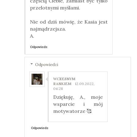
częścią Ciebie, zamiast być tylko
przelotnymi myślami.
Nie od dziś mówię, że Kasia jest
najmądrzejsza.
A.
Odpowiedz
Odpowiedzi
WCZESNYM
RANKIEM
12.09.2022,
04:28
Dziękuję, A., moje
wsparcie i mój
motywatorze 🥰
Odpowiedz