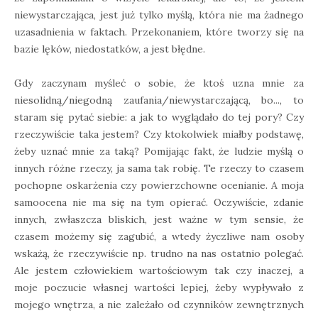
niewystarczająca, jest już tylko myślą, która nie ma żadnego
uzasadnienia w faktach. Przekonaniem, które tworzy się na
bazie lęków, niedostatków, a jest błędne.
Gdy zaczynam myśleć o sobie, że ktoś uzna mnie za
niesolidną/niegodną zaufania/niewystarczającą, bo..., to
staram się pytać siebie: a jak to wyglądało do tej pory? Czy
rzeczywiście taka jestem? Czy ktokolwiek miałby podstawę,
żeby uznać mnie za taką? Pomijając fakt, że ludzie myślą o
innych różne rzeczy, ja sama tak robię. Te rzeczy to czasem
pochopne oskarżenia czy powierzchowne ocenianie. A moja
samoocena nie ma się na tym opierać. Oczywiście, zdanie
innych, zwłaszcza bliskich, jest ważne w tym sensie, że
czasem możemy się zagubić, a wtedy życzliwe nam osoby
wskażą, że rzeczywiście np. trudno na nas ostatnio polegać.
Ale jestem człowiekiem wartościowym tak czy inaczej, a
moje poczucie własnej wartości lepiej, żeby wypływało z
mojego wnętrza, a nie zależało od czynników zewnętrznych