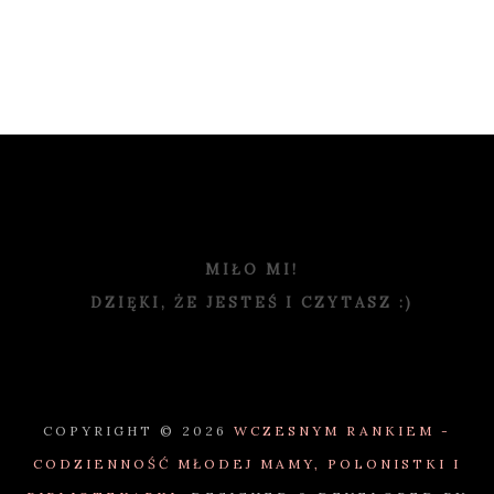
MIŁO MI!
DZIĘKI, ŻE JESTEŚ I CZYTASZ :)
COPYRIGHT ©
2026
WCZESNYM RANKIEM -
CODZIENNOŚĆ MŁODEJ MAMY, POLONISTKI I