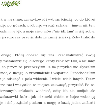
k w nieznane, zaryzykować i wybrać ścieżkę, co do której
idąc po górach, próbując wracać szlakiem innym niż ten,
da mnie lęk, a moje ciało mówi "nie idź tam", myślę sobie,
i jeszcze raz przejść dobrze znaną ścieżką. Żeby trafić do
 drogę, którą dobrze się zna. Przeanalizować swoją
 zastanowić się, dlaczego każdy krok był taki, a nie inny.
i co przez to przeoczyłam. Ja na przykład nie słyszałam
omoc, o uwagę, o zrozumienie i wsparcie. Przechodziłam
je odsunąć z pola widzenia. I wiele, wiele innych. Teraz
cze raz i wszystkie te miejsca zauważyć, przytulić. Po to,
znanych szlakach, wiedzieć, żeby ich nie omijać, ale
 wskazówki, które jak okruszki chleba w bajce wskazują
je i dać pozjadać ptakom, a mogę o każdy jeden zadbać i