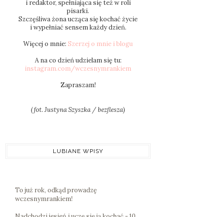
i redaktor, spełniająca się też w roli
pisarki.
Szczęśliwa żona ucząca się kochać życie
i wypełniać sensem każdy dzień.
Więcej o mnie:
Szerzej o mnie i blogu
A na co dzień udzielam się tu:
instagram.com/wczesnymrankiem
Zapraszam!
(fot. Justyna Szyszka / bezflesza)
LUBIANE WPISY
To już rok, odkąd prowadzę
wczesnymrankiem!
Nadchodzi jesień i uczę się ją kochać - 10