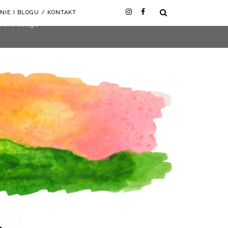
NIE I BLOGU / KONTAKT
user-agent
erate usage
LEARN MORE
GOT IT